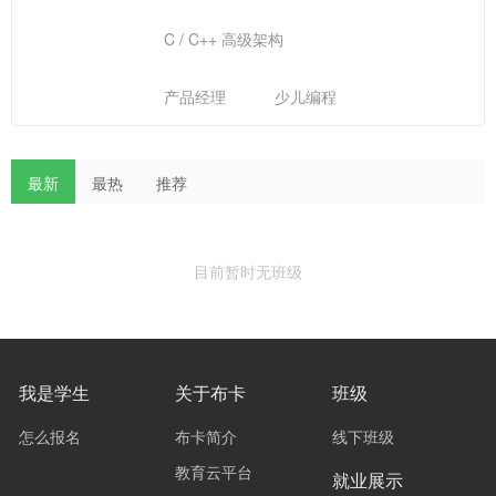
C / C++ 高级架构
产品经理
少儿编程
最新
最热
推荐
目前暂时无班级
我是学生
关于布卡
班级
怎么报名
布卡简介
线下班级
教育云平台
就业展示