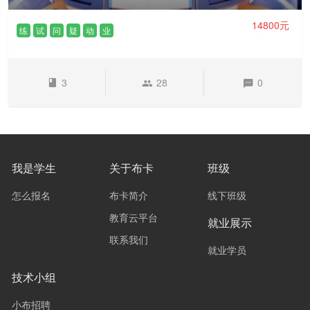
14800元
练
试
问
疑
动
业
3
28
0
我是学生
关于布卡
班级
怎么报名
布卡简介
线下班级
教育云平台
就业展示
联系我们
就业学员
技术小组
小布招聘