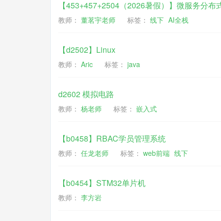
【453+457+2504（2026暑假）】微服务分
教师：
董茗宇老师
标签：
线下
AI全栈
【d2502】Linux
教师：
Aric
标签：
java
d2602 模拟电路
教师：
杨老师
标签：
嵌入式
【b0458】RBAC学员管理系统
教师：
任龙老师
标签：
web前端
线下
【b0454】STM32单片机
教师：
李方岩