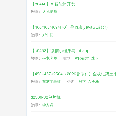
【b0440】AI智能体开发
教师：
大风老师
【466/468/469/470】暑假班(JavaSE部分)
教师：
郑中拓
【b0458】微信小程序与uni-app
教师：
任龙老师
标签：
web前端
线下
【453+457+2504（2026暑假）】全栈框架应
教师：
董茗宇老师
标签：
线下
AI全栈
d2506-32单片机
教师：
李方岩