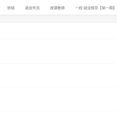
班级
就业学员
授课教师
一程·就业指导【第一期】