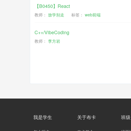
【B0450】React
教师：
放学别走
标签：
web前端
C++/VibeCoding
教师：
李方岩
我是学生
关于布卡
班级