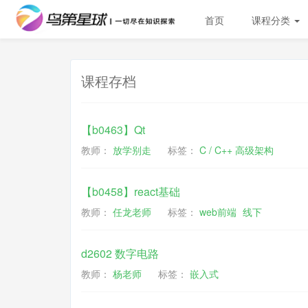
首页
课程分类
课程存档
【b0463】Qt
教师：
放学别走
标签：
C / C++ 高级架构
【b0458】react基础
教师：
任龙老师
标签：
web前端
线下
d2602 数字电路
教师：
杨老师
标签：
嵌入式