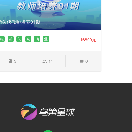
指尖侠教师培养01期
练
试
问
疑
动
业
16800元
3
11
0