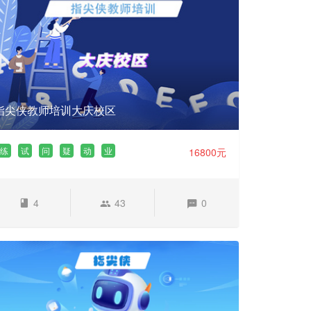
指尖侠教师培训大庆校区
练
试
问
疑
动
业
16800元
4
43
0