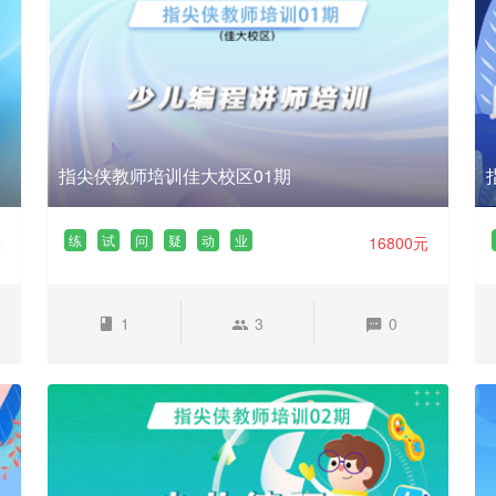
指尖侠教师培训佳大校区01期
练
试
问
疑
动
业
元
16800元
1
3
0