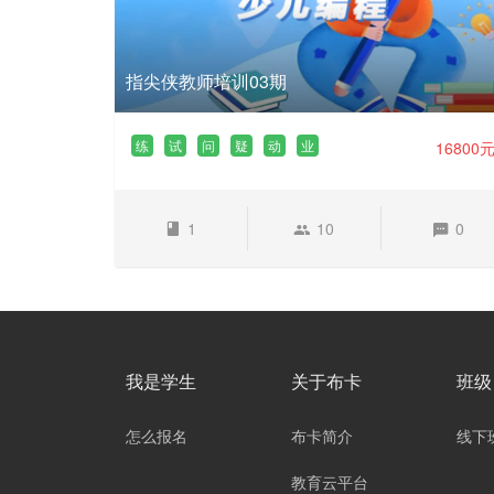
指尖侠教师培训03期
练
试
问
疑
动
业
16800
1
10
0
我是学生
关于布卡
班级
怎么报名
布卡简介
线下
教育云平台