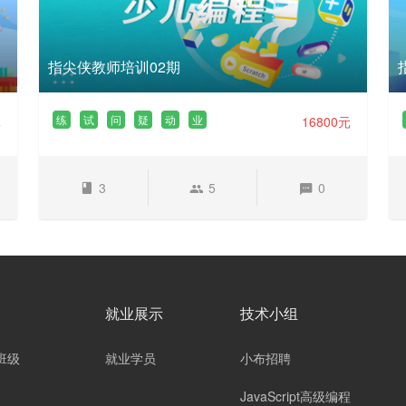
指尖侠教师培训02期
练
试
问
疑
动
业
元
16800元
3
5
0
就业展示
技术小组
班级
就业学员
小布招聘
JavaScript高级编程