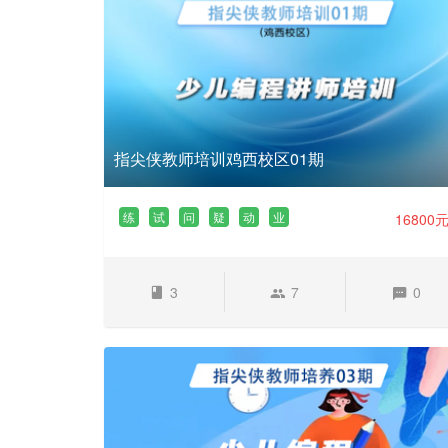
指尖侠教师培训鸡西校区01期
练
试
问
疑
动
业
16800
3
7
0