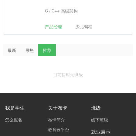
C / C++ 高级架构
产品经理
少儿编程
最新
最热
推荐
目前暂时无班级
我是学生
关于布卡
班级
怎么报名
布卡简介
线下班级
教育云平台
就业展示