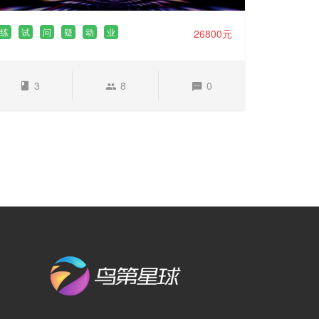
练
试
问
疑
动
业
26800元
3
8
0