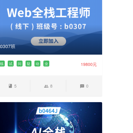
b0307班
练
试
问
疑
动
业
19800元
5
8
0