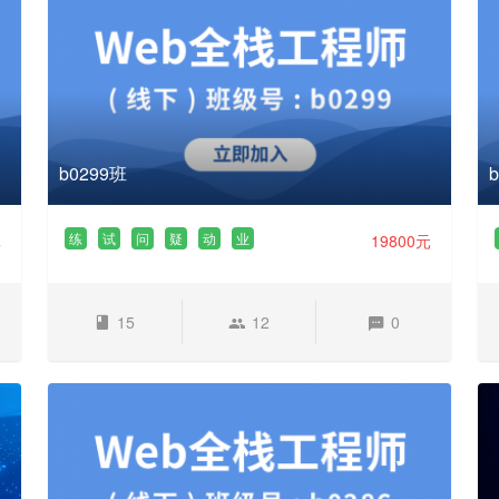
b0299班
练
试
问
疑
动
业
元
19800元
15
12
0