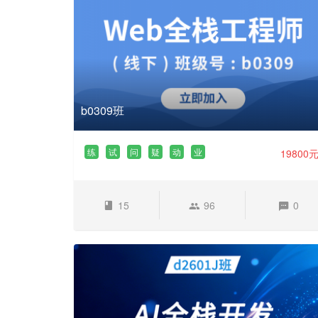
b0309班
练
试
问
疑
动
业
19800
15
96
0