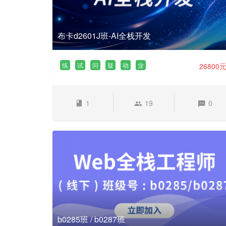
布卡d2601J班-AI全栈开发
练
试
问
疑
动
业
26800
1
19
0
b0285班 / b0287班