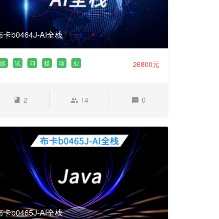
布卡b0464J-AI全栈
练
试
问
疑
动
业
26800元
2
14
0
布卡b0465J-AI全栈