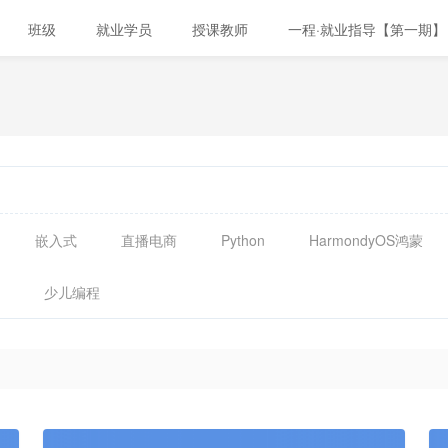
班级
就业学员
授课教师
一程·就业指导【第一期】
嵌入式
直播电商
Python
HarmondyOS鸿蒙
少儿编程