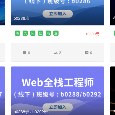
b0286班
练
试
问
疑
动
业
元
19800元
6
2
0
b0288班 / b0292班