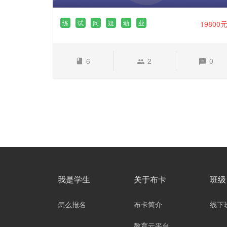
练
试
问
疑
动
业
19800
6
2
0
我是学生
关于布卡
班级
怎么报名
布卡简介
线下
教育云平台