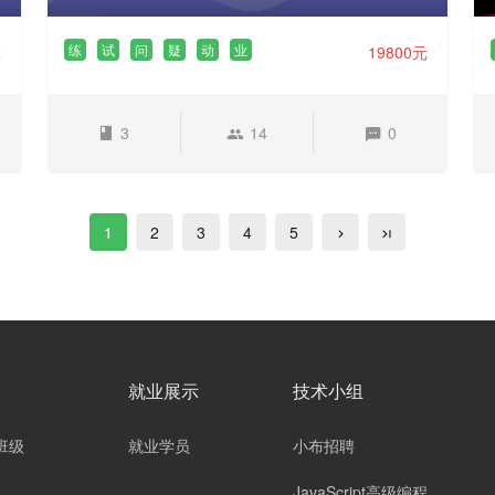
练
试
问
疑
动
业
元
19800元
3
14
0
1
2
3
4
5
就业展示
技术小组
班级
就业学员
小布招聘
JavaScript高级编程