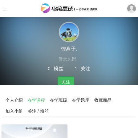
锂离子.
暂无头衔
0
粉丝
｜
1
关注
关注
个人介绍
在学课程
在学班级
在学题库
收藏商品
加入小组
关注 / 粉丝