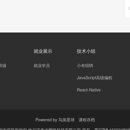
就业展示
技术小组
班级
就业学员
小布招聘
JavaScript高级编程
React-Native
Powered by
鸟第星球
课程存档
程内容版权均归
哈尔滨布卡网络科技有限公司
所有
黑ICP备16002482