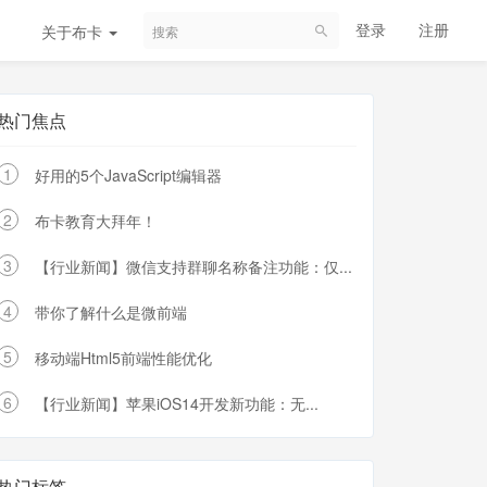
登录
注册
关于布卡
热门焦点
1
好用的5个JavaScript编辑器
2
布卡教育大拜年！
3
【行业新闻】微信支持群聊名称备注功能：仅...
4
带你了解什么是微前端
5
移动端Html5前端性能优化
6
【行业新闻】苹果iOS14开发新功能：无...
热门标签