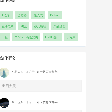
AI全栈
全链路
嵌入式
Python
直播电商
鸿蒙
少儿编程
产品经理
一程
C / C++ 高级架构
UI/UE设计
小程序
热门评论
小桥人家
评论于
布卡教育大拜年！
宏图大展
高山流水
评论于
布卡教育大拜年！