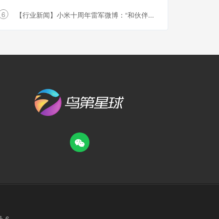
6
【行业新闻】小米十周年雷军微博：“和伙伴...
号-6