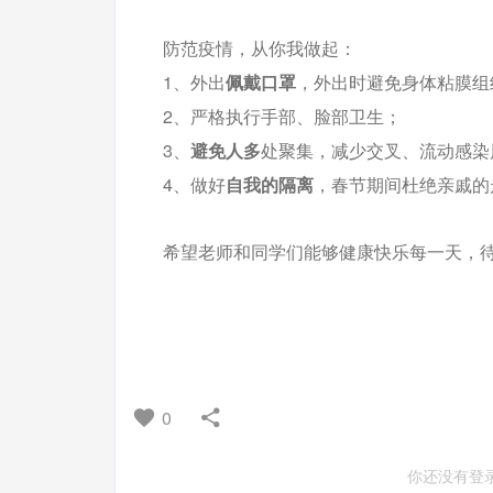
防范疫情，从你我做起：
1、外出
佩戴口罩
，外出时避免身体粘膜组
2、严格执行手部、脸部卫生；
3、
避免人多
处聚集，减少交叉、流动感染
4、做好
自我的隔离
，春节期间杜绝亲戚的
希望老师和同学们能够健康快乐每一天，待
0
你还没有登