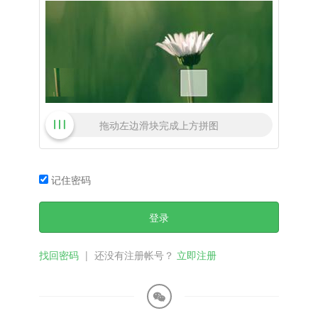
拖动左边滑块完成上方拼图
记住密码
登录
找回密码
|
还没有注册帐号？
立即注册