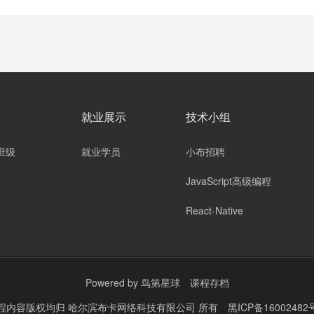
就业展示
技术小组
班级
就业学员
小布招聘
JavaScript高级编程
React-Native
Powered by
鸟第星球
课程存档
程内容版权均归
哈尔滨布卡网络科技有限公司
所有
黑ICP备16002482