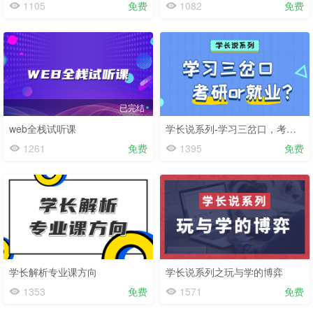
1105
免费
1082
免费
已完结
web全栈试听课
学长说系列-学习三岔口，考研or就业
1261
免费
1395
免费
学长解析专业课方向
学长说系列之玩与学的博弈
1353
免费
1571
免费