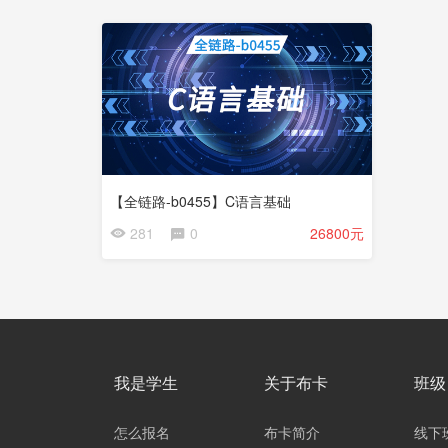
【全链路-b0455】C语言基础
281
0
26800元
我是学生
关于布卡
班级
怎么报名
布卡简介
线下