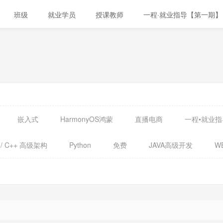
班级
就业学员
授课教师
一程·就业指导【第一期】
嵌入式
HarmonyOS鸿蒙
直播电商
一程•就业指
 / C++ 高级架构
Python
免费
JAVA高级开发
W