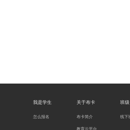
我是学生
关于布卡
班级
怎么报名
布卡简介
线下
教育云平台