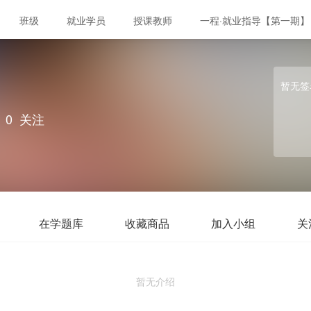
班级
就业学员
授课教师
一程·就业指导【第一期】
暂无签
0
关注
在学题库
收藏商品
加入小组
关
暂无介绍