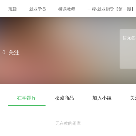
班级
就业学员
授课教师
一程·就业指导【第一期】
暂无签
0
关注
在学题库
收藏商品
加入小组
关
无在教的题库