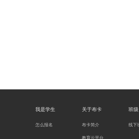
我是学生
关于布卡
班级
怎么报名
布卡简介
线下
教育云平台